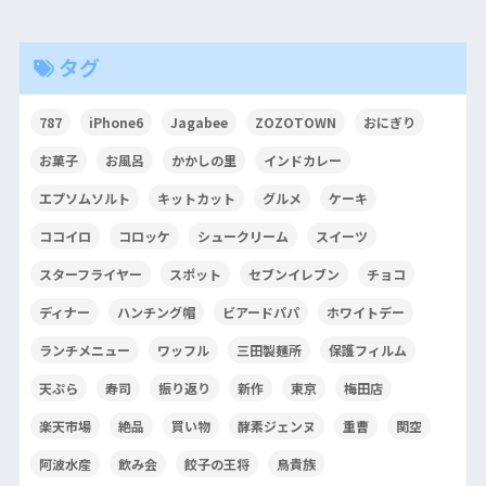
タグ
787
iPhone6
Jagabee
ZOZOTOWN
おにぎり
お菓子
お風呂
かかしの里
インドカレー
エプソムソルト
キットカット
グルメ
ケーキ
ココイロ
コロッケ
シュークリーム
スイーツ
スターフライヤー
スポット
セブンイレブン
チョコ
ディナー
ハンチング帽
ビアードパパ
ホワイトデー
ランチメニュー
ワッフル
三田製麺所
保護フィルム
天ぷら
寿司
振り返り
新作
東京
梅田店
楽天市場
絶品
買い物
酵素ジェンヌ
重曹
関空
阿波水産
飲み会
餃子の王将
鳥貴族