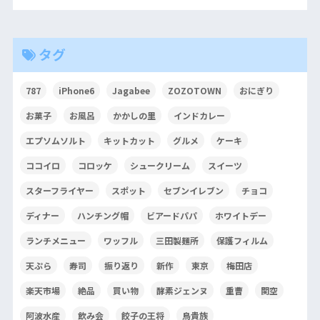
タグ
787
iPhone6
Jagabee
ZOZOTOWN
おにぎり
お菓子
お風呂
かかしの里
インドカレー
エプソムソルト
キットカット
グルメ
ケーキ
ココイロ
コロッケ
シュークリーム
スイーツ
スターフライヤー
スポット
セブンイレブン
チョコ
ディナー
ハンチング帽
ビアードパパ
ホワイトデー
ランチメニュー
ワッフル
三田製麺所
保護フィルム
天ぷら
寿司
振り返り
新作
東京
梅田店
楽天市場
絶品
買い物
酵素ジェンヌ
重曹
関空
阿波水産
飲み会
餃子の王将
鳥貴族