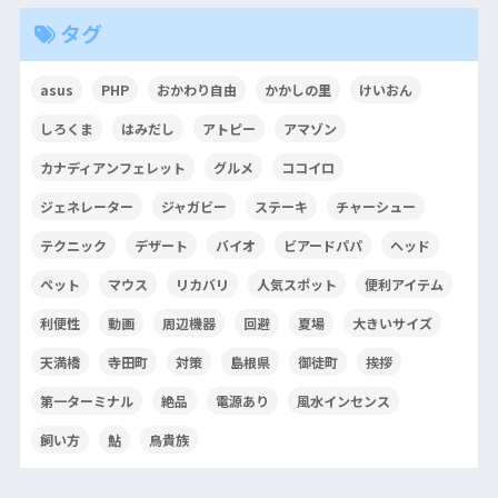
タグ
asus
PHP
おかわり自由
かかしの里
けいおん
しろくま
はみだし
アトピー
アマゾン
カナディアンフェレット
グルメ
ココイロ
ジェネレーター
ジャガビー
ステーキ
チャーシュー
テクニック
デザート
バイオ
ビアードパパ
ヘッド
ペット
マウス
リカバリ
人気スポット
便利アイテム
利便性
動画
周辺機器
回避
夏場
大きいサイズ
天満橋
寺田町
対策
島根県
御徒町
挨拶
第一ターミナル
絶品
電源あり
風水インセンス
飼い方
鮎
鳥貴族