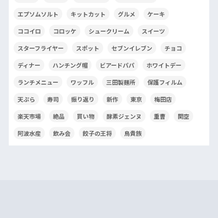
エプソムソルト
キットカット
グルメ
ケーキ
ココイロ
コロッケ
シュークリーム
スイーツ
スターフライヤー
スポット
セブンイレブン
チョコ
ディナー
ハンチング帽
ビアードパパ
ホワイトデー
ランチメニュー
ワッフル
三田製麺所
保護フィルム
天ぷら
寿司
振り返り
新作
東京
梅田店
楽天市場
絶品
買い物
酵素ジェンヌ
重曹
関空
阿波水産
飲み会
餃子の王将
鳥貴族