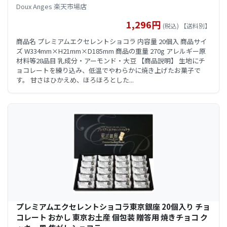
Doux Anges 楽天市場店
1,296円
(税込) 【送料別】
商品名 プレミアムエクセレントショコラ 内容量 20個入 商品サイ
ズ W334mm×H21mm×D185mm 商品の重量 270g アレルギー原
材料等28品目 乳成分・アーモンド・大豆 【商品説明】 生地にチ
ョコレートを練り込み、低温でやわらかに焼き上げたお菓子で
す。 甘さはひかえめ、ほろほろとした...
プレミアムエクセレントショコラ東京銀座 20個入り チョ
コレート おかし 東京お土産 個包装 贈答用 焼きチョコ ク