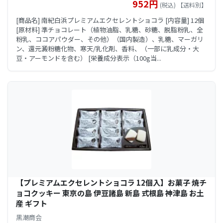
952円
(税込) 【送料別】
[商品名] 南紀白浜プレミアムエクセレントショコラ [内容量] 12個
[原材料] 準チョコレート（植物油脂、乳糖、砂糖、脱脂粉乳、全
粉乳、ココアパウダー、その他）（国内製造）、乳糖、マーガリ
ン、還元澱粉糖化物、寒天/乳化剤、香料、（一部に乳成分・大
豆・アーモンドを含む） [栄養成分表示（100g当...
【プレミアムエクセレントショコラ 12個入】お菓子 焼チ
ョコクッキー 東京の島 伊豆諸島 新島 式根島 神津島 お土
産 ギフト
黒潮商会