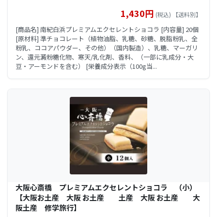
1,430円
(税込) 【送料別】
[商品名] 南紀白浜プレミアムエクセレントショコラ [内容量] 20個
[原材料] 準チョコレート（植物油脂、乳糖、砂糖、脱脂粉乳、全
粉乳、ココアパウダー、その他）（国内製造）、乳糖、マーガリ
ン、還元澱粉糖化物、寒天/乳化剤、香料、（一部に乳成分・大
豆・アーモンドを含む） [栄養成分表示（100g当...
大阪心斎橋 プレミアムエクセレントショコラ （小）
【大阪お土産 大阪 お土産 土産 大阪 お土産 大
阪土産 修学旅行】