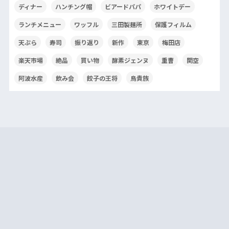
ディナー
ハンチング帽
ビアードパパ
ホワイトデー
ランチメニュー
ワッフル
三田製麺所
保護フィルム
天ぷら
寿司
振り返り
新作
東京
梅田店
楽天市場
絶品
買い物
酵素ジェンヌ
重曹
関空
阿波水産
飲み会
餃子の王将
鳥貴族