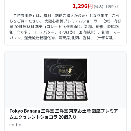
1,296円
(税込) 【送料別】
「ご持参用袋」は、有料（別途ご購入が必要）となります。こち
らをご覧ください。 大阪心斎橋プレミアムショコラ （大） 内容
量 20個 原材料 準チョコレート（植物油脂、乳糖、砂糖、脱脂粉
乳、全粉乳、ココアバター、そのほか）(国内製造）、乳糖、マー
ガリン、還元澱粉粉糖化物、寒天/乳化剤、香料、（一部に乳...
Tokyo Banana 三洋堂 三洋堂 東京お土産 銀座プレミア
ムエクセレントショコラ 20個入り
PeTiTe