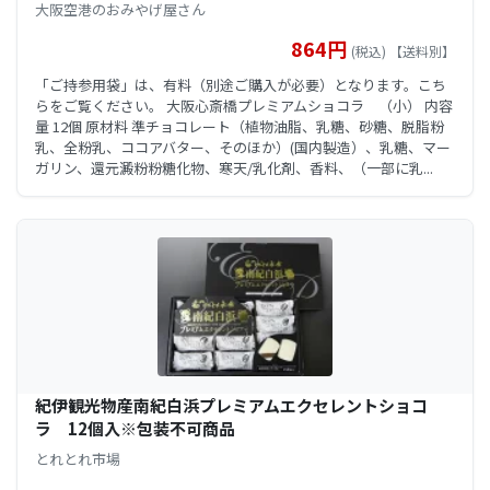
大阪空港のおみやげ屋さん
864円
(税込) 【送料別】
「ご持参用袋」は、有料（別途ご購入が必要）となります。こち
らをご覧ください。 大阪心斎橋プレミアムショコラ （小） 内容
量 12個 原材料 準チョコレート（植物油脂、乳糖、砂糖、脱脂粉
乳、全粉乳、ココアバター、そのほか）(国内製造）、乳糖、マー
ガリン、還元澱粉粉糖化物、寒天/乳化剤、香料、（一部に乳...
紀伊観光物産南紀白浜プレミアムエクセレントショコ
ラ 12個入※包装不可商品
とれとれ市場