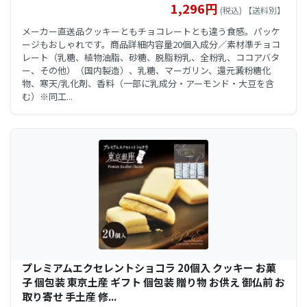
1,296円
(税込) 【送料別】
メーカー直送品クッキーともチョコレートとも違う食感。パッケ
ージもおしゃれです。商品詳細内容量20個入成分／素材準チョコ
レート（乳糖、植物油脂、砂糖、脱脂粉乳、全粉乳、ココアバタ
ー、その他）（国内製造）、乳糖、マーガリン、還元澱粉糖化
物、寒天/乳化剤、香料（一部に乳成分・アーモンド・大豆を含
む）※同工...
プレミアムエクセレントショコラ 20個入 クッキー お菓
子 個包装 東京土産 ギフト 個包装 贈り物 お供え 御仏前 お
取り寄せ 手土産 修...