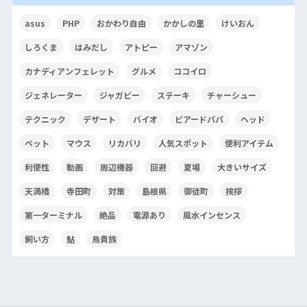
asus
PHP
おかわり自由
かかしの里
けいおん
しろくま
はみだし
アトピー
アマゾン
カナディアンフェレット
グルメ
ココイロ
ジェネレーター
ジャガビー
ステーキ
チャーシュー
テクニック
デザート
バイオ
ビアードパパ
ヘッド
ペット
マウス
リカバリ
人気スポット
便利アイテム
利便性
動画
周辺機器
回避
夏場
大きいサイズ
天満橋
寺田町
対策
島根県
御徒町
挨拶
第一ターミナル
絶品
電源あり
風水インセンス
飼い方
鮎
鳥貴族