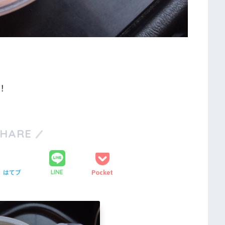
！
SHARE
はてブ
Pocket
LINE