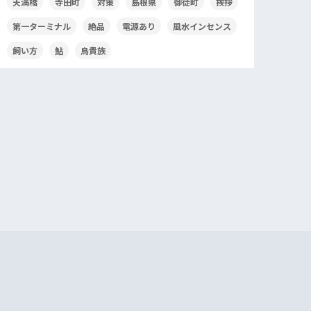
天満橋
寺田町
対策
島根県
御徒町
挨拶
第一ターミナル
絶品
電源あり
風水インセンス
飼い方
鮎
鳥貴族