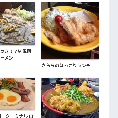
みつき！？純風殿
ーメン
きららのほっこりランチ
第一ターミナル ロ