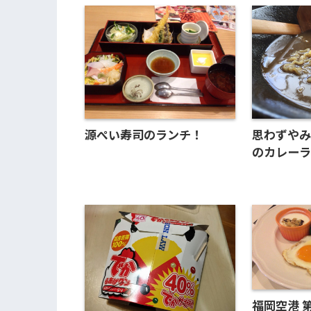
思わずや
源ぺい寿司のランチ！
のカレーラ
福岡空港 