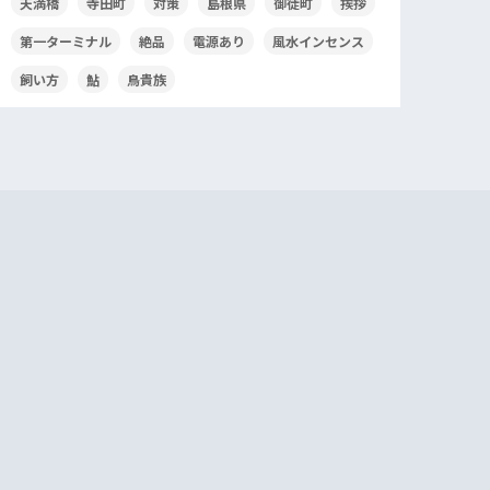
天満橋
寺田町
対策
島根県
御徒町
挨拶
第一ターミナル
絶品
電源あり
風水インセンス
飼い方
鮎
鳥貴族