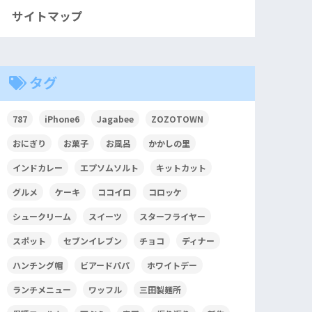
サイトマップ
タグ
787
iPhone6
Jagabee
ZOZOTOWN
おにぎり
お菓子
お風呂
かかしの里
インドカレー
エプソムソルト
キットカット
グルメ
ケーキ
ココイロ
コロッケ
シュークリーム
スイーツ
スターフライヤー
スポット
セブンイレブン
チョコ
ディナー
ハンチング帽
ビアードパパ
ホワイトデー
ランチメニュー
ワッフル
三田製麺所