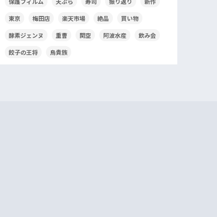
保護フィルム
天ぷら
寿司
振り返り
新作
東京
梅田店
楽天市場
絶品
買い物
酵素ジェンヌ
重曹
関空
阿波水産
飲み会
餃子の王将
鳥貴族