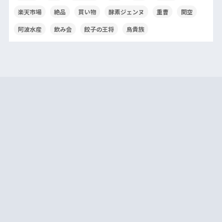
楽天市場
絶品
買い物
酵素ジェンヌ
重曹
関空
阿波水産
飲み会
餃子の王将
鳥貴族