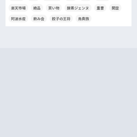
楽天市場
絶品
買い物
酵素ジェンヌ
重曹
関空
阿波水産
飲み会
餃子の王将
鳥貴族