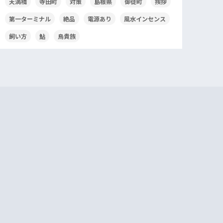
天満橋
寺田町
対策
島根県
御徒町
挨拶
第一ターミナル
絶品
電源あり
風水インセンス
飼い方
鮎
鳥貴族