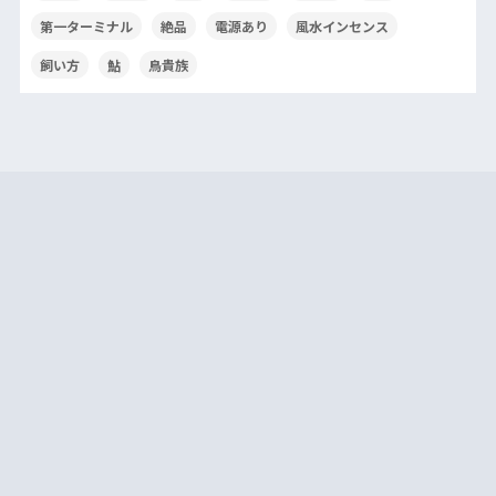
第一ターミナル
絶品
電源あり
風水インセンス
飼い方
鮎
鳥貴族