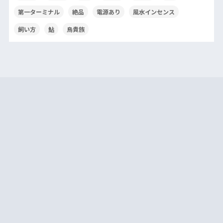
第一ターミナル
絶品
電源あり
風水インセンス
飼い方
鮎
鳥貴族