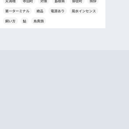
天満橋
寺田町
対策
島根県
御徒町
挨拶
第一ターミナル
絶品
電源あり
風水インセンス
飼い方
鮎
鳥貴族