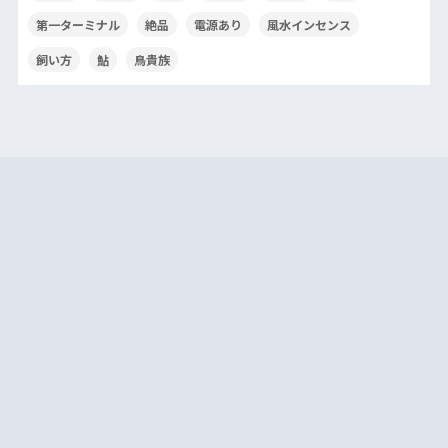
第一ターミナル
絶品
電源あり
風水インセンス
飼い方
鮎
鳥貴族