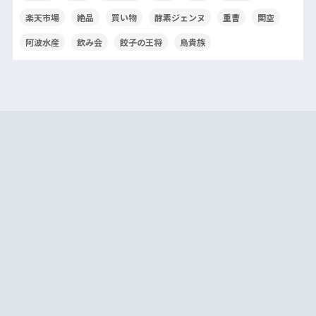
楽天市場
絶品
買い物
酵素ジェンヌ
重曹
関空
阿波水産
飲み会
餃子の王将
鳥貴族