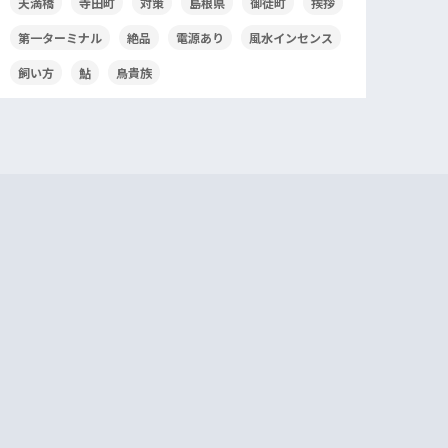
天満橋
寺田町
対策
島根県
御徒町
挨拶
第一ターミナル
絶品
電源あり
風水インセンス
飼い方
鮎
鳥貴族