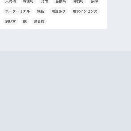
天満橋
寺田町
対策
島根県
御徒町
挨拶
第一ターミナル
絶品
電源あり
風水インセンス
飼い方
鮎
鳥貴族