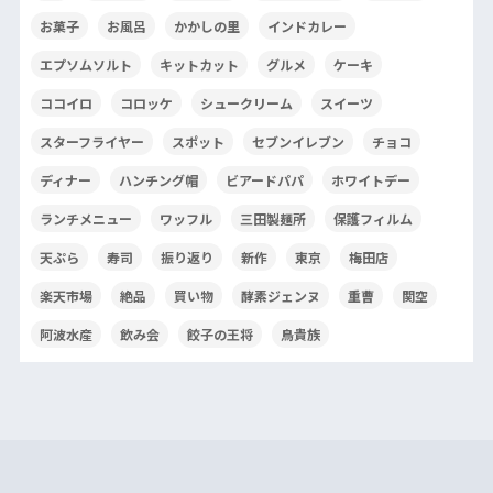
お菓子
お風呂
かかしの里
インドカレー
エプソムソルト
キットカット
グルメ
ケーキ
ココイロ
コロッケ
シュークリーム
スイーツ
スターフライヤー
スポット
セブンイレブン
チョコ
ディナー
ハンチング帽
ビアードパパ
ホワイトデー
ランチメニュー
ワッフル
三田製麺所
保護フィルム
天ぷら
寿司
振り返り
新作
東京
梅田店
楽天市場
絶品
買い物
酵素ジェンヌ
重曹
関空
阿波水産
飲み会
餃子の王将
鳥貴族