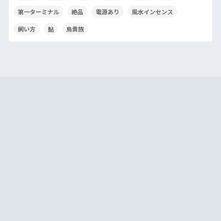
第一ターミナル
絶品
電源あり
風水インセンス
飼い方
鮎
鳥貴族