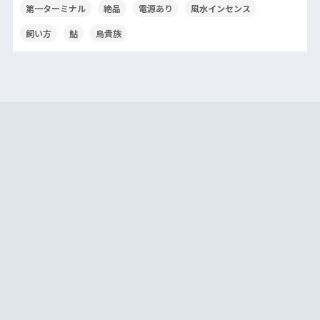
第一ターミナル
絶品
電源あり
風水インセンス
飼い方
鮎
鳥貴族