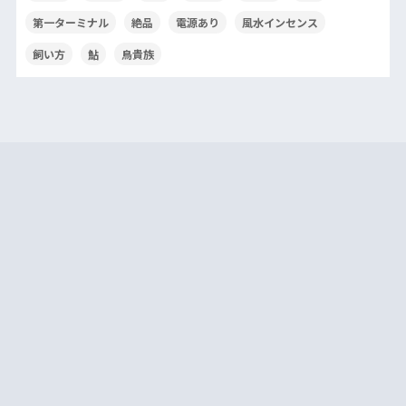
第一ターミナル
絶品
電源あり
風水インセンス
飼い方
鮎
鳥貴族