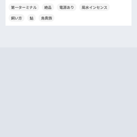
第一ターミナル
絶品
電源あり
風水インセンス
飼い方
鮎
鳥貴族